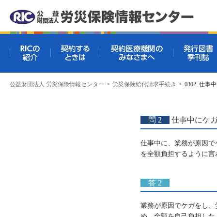
RICの紹介
契約するときは
契約医療機関
公益財団法人 労災保険情報センター
>
労災保険給付請求手続き
>
0302_仕
問 2
仕事中にケガ
仕事中に、業務が原因で
を全額負担するように言
答 2
業務が原因でケガをし、
め、全額を自己負担した