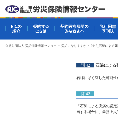
RICの紹介
契約するときは
契約医療機関
公益財団法人 労災保険情報センター
>
労災になりますか
>
0142_石綿による
問 42
石綿による
石綿にばく露した可能性
答 42
「石綿による疾病の認定
当する場合に、業務上災