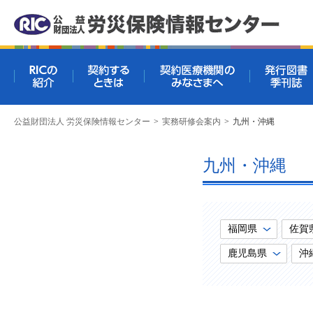
RICの紹介
契約するときは
契約医療機関
公益財団法人 労災保険情報センター
>
実務研修会案内
>
九州・沖縄
九州・沖縄
福岡県
佐賀
鹿児島県
沖