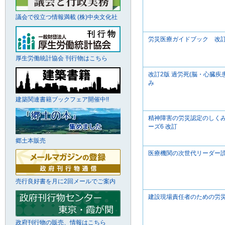
議会で役立つ情報満載 (株)中央文化社
労災医療ガイドブック 改訂
厚生労働統計協会 刊行物はこちら
改訂2版 過労死(脳・心臓疾
み
建築関連書籍ブックフェア開催中!!
精神障害の労災認定のしくみ
ーズ6 改訂
郷土本販売
医療機関の次世代リーダー
売行良好書を月に2回メールでご案内
建設現場責任者のための労
政府刊行物の販売、情報はこちら