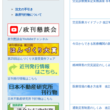
労災診療費算定実務講座 令
注文の手引き
政府刊行物について
労災医療ガイドブック 改訂
政刊懇談会Youtubeチャンネル
今日からできる医療機関の新
第25回ほんづくり大賞受賞作フェア
精神障害の労災認定のしくみ
近刊発行情報はこちら
医療現場の働き方改革 改
日本不動産研究所 刊行物はこちら
通勤災害制度のしくみ 改訂